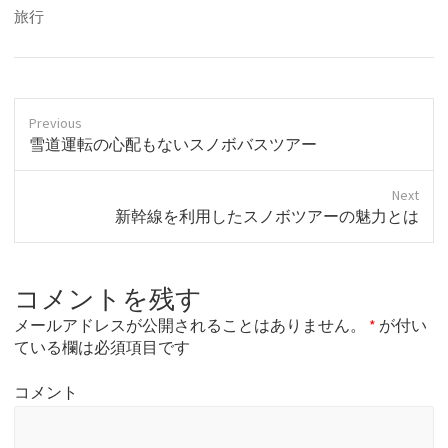
旅行
Previous
P
雪道運転の心配もないスノボバスツアー
r
e
Next
v
N
新幹線を利用したスノボツアーの魅力とは
i
e
o
x
u
t
s
コメントを残す
p
p
o
o
メールアドレスが公開されることはありません。
*
が付い
s
s
ている欄は必須項目です
t
t
:
:
コメント