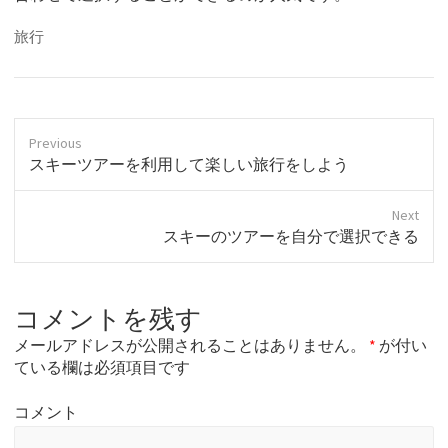
旅行
Previous
P
スキーツアーを利用して楽しい旅行をしよう
r
e
Next
v
N
スキーのツアーを自分で選択できる
i
e
o
x
u
t
s
コメントを残す
p
p
o
o
メールアドレスが公開されることはありません。
*
が付い
s
s
ている欄は必須項目です
t
t
:
:
コメント