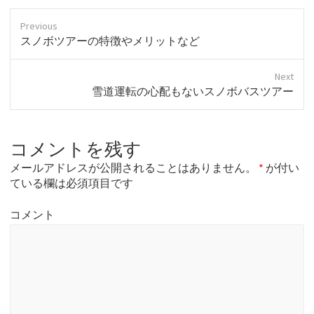
Previous
P
スノボツアーの特徴やメリットなど
r
e
Next
v
N
雪道運転の心配もないスノボバスツアー
i
e
o
x
u
t
s
コメントを残す
p
p
o
o
メールアドレスが公開されることはありません。
*
が付い
s
s
ている欄は必須項目です
t
t
:
:
コメント