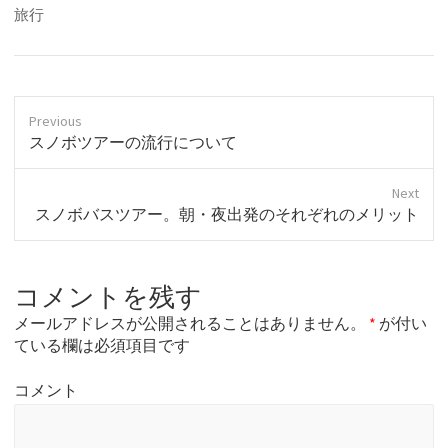
旅行
Previous
P
スノボツアーの流行について
r
e
Next
v
N
スノボバスツアー。朝・夜出発のそれぞれのメリット
i
e
o
x
u
t
s
コメントを残す
p
p
o
o
メールアドレスが公開されることはありません。
*
が付い
s
s
ている欄は必須項目です
t
t
:
:
コメント