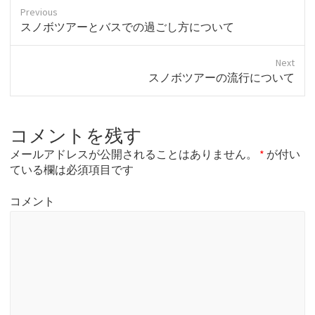
Previous
P
スノボツアーとバスでの過ごし方について
r
e
Next
v
N
スノボツアーの流行について
i
e
o
x
u
t
s
コメントを残す
p
p
o
o
メールアドレスが公開されることはありません。
*
が付い
s
s
ている欄は必須項目です
t
t
:
:
コメント