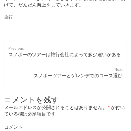
げて、だんだん向上をしていきます。
旅行
Previous
P
スノボーのツアーは旅行会社によって多少違いがある
r
e
Next
v
N
スノボーツアーとゲレンデでのコース選び
i
e
o
x
u
t
s
コメントを残す
p
p
o
o
メールアドレスが公開されることはありません。
*
が付い
s
s
ている欄は必須項目です
t
t
:
:
コメント