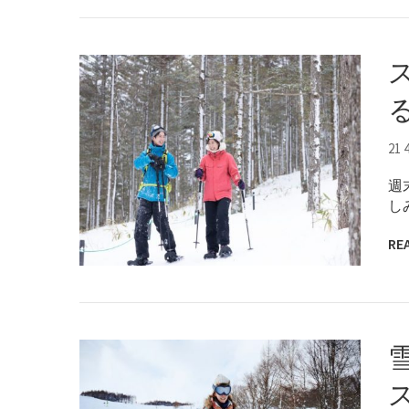
21 
週
し
RE