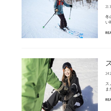
21 
冬
い
RE
24 
ス
ま
RE