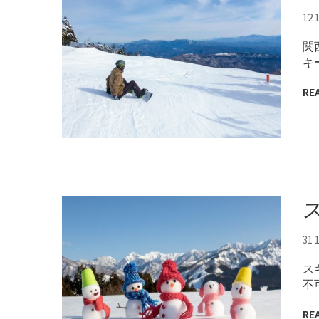
12 
関
キ
RE
31 
ス
不
RE