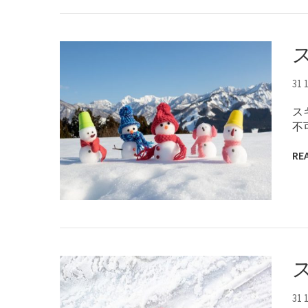
31 
ス
不
RE
31 